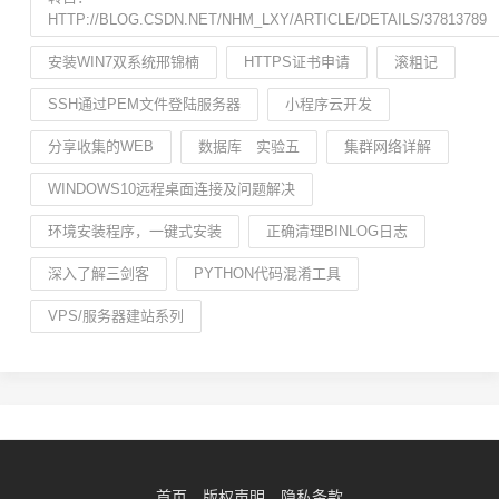
HTTP://BLOG.CSDN.NET/NHM_LXY/ARTICLE/DETAILS/37813789
安装WIN7双系统邢锦楠
HTTPS证书申请
滚粗记
SSH通过PEM文件登陆服务器
小程序云开发
分享收集的WEB
数据库 实验五
集群网络详解
WINDOWS10远程桌面连接及问题解决
环境安装程序，一键式安装
正确清理BINLOG日志
深入了解三剑客
PYTHON代码混淆工具
VPS/服务器建站系列
首页
版权声明
隐私条款