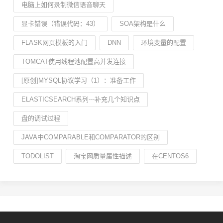
电脑上如何录制微信语音聊天
显卡错误（错误代码：43）
SOA架构是什么
FLASK网页模板的入门
DNN
环境变量的配置
TOMCAT使用线程池配置高并发连接
[原创]MYSQL协议学习（1）：准备工作
ELASTICSEARCH系列---补充几个知识点
盘的调试过程
JAVA中COMPARABLE和COMPARATOR的区别
TODOLIST
淘宝网质量属性描述
在CENTOS6