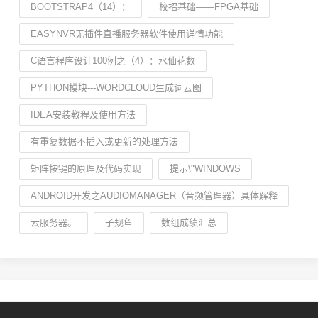
BOOTSTRAP4（14）：
校招基础——FPGA基础
EASYNVR无插件直播服务器软件使用详情功能
C语言程序设计100例之（4）：水仙花数
PYTHON模块---WORDCLOUD生成词云图
IDEA安装教程及使用方法
有重复数据不插入或更新的处理方法
矩阵按键的原理及代码实现
提示\"WINDOWS
ANDROID开发之AUDIOMANAGER（音频管理器）具体解释
云服务器。
子规鱼
数组成绩汇总