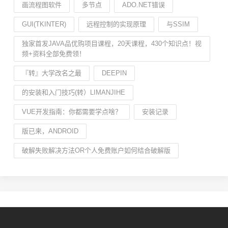
画流程图软件
多节点
ADO.NET错误
GUI(TKINTER)
远程控制的实现原理
与SSIM
独家首发JAVA品优购项目课程，20天课程，430个知识点！视
频+资料全部免费领！
『转』大学改名之最
DEEPIN
的安装和入门技巧(转）LIMANJIHE
VUE开发指南：你都需要学点啥？
安装记录
版已来，ANDROID
破解失败解决方法OR个人免费账户如何结合破解版