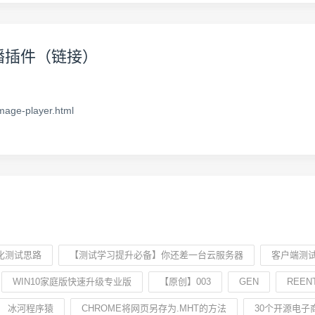
片轮播插件（链接）
mage-player.html
化测试思路
【测试学习提升必备】你还差一台云服务器
客户端测
WIN10家庭版快速升级专业版
【原创】003
GEN
REEN
冰河程序猿
CHROME将网页另存为.MHT的方法
30个开源电子商