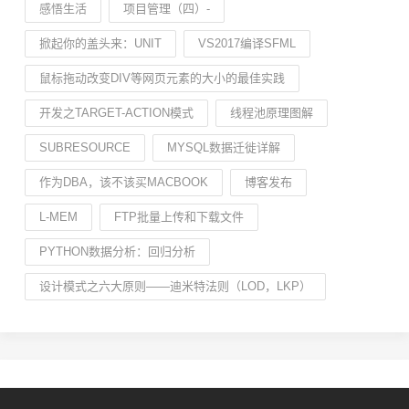
感悟生活
项目管理（四）-
掀起你的盖头来：UNIT
VS2017编译SFML
鼠标拖动改变DIV等网页元素的大小的最佳实践
开发之TARGET-ACTION模式
线程池原理图解
SUBRESOURCE
MYSQL数据迁徙详解
作为DBA，该不该买MACBOOK
博客发布
L-MEM
FTP批量上传和下载文件
PYTHON数据分析：回归分析
设计模式之六大原则——迪米特法则（LOD，LKP）