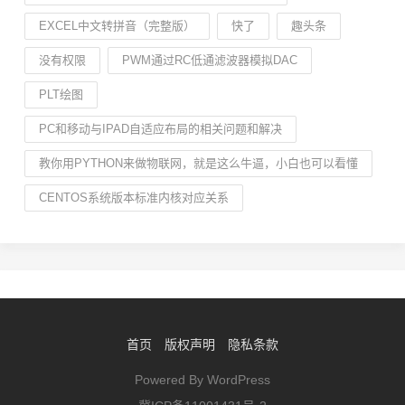
EXCEL中文转拼音（完整版）
快了
趣头条
没有权限
PWM通过RC低通滤波器模拟DAC
PLT绘图
PC和移动与IPAD自适应布局的相关问题和解决
教你用PYTHON来做物联网，就是这么牛逼，小白也可以看懂
CENTOS系统版本标准内核对应关系
首页
版权声明
隐私条款
Powered By WordPress