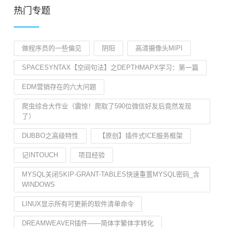
热门专题
做程序员的一些偏见
阴阳
高清摄像头MIPI
SPACESYNTAX【空间句法】之DEPTHMAPX学习：第一篇
EDM营销存在的六大问题
爬虫综合大作业（震惊！爬取了590位微信好友后竟然发现
了）
DUBBO之高级特性
【原创】插件式ICE服务框架
记INTOUCH
项目经验
MYSQL关闭SKIP-GRANT-TABLES快速重置MYSQL密码_含
WINDOWS
LINUX显示所有可更新的软件清单命令
DREAMWEAVER插件——简体字繁体字转化