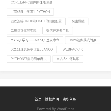
CORE各RPC组件的性能测试
【网络爬虫学习】PYTHON
远程连接LINUX和LINUX的网络配置
窮山霧繞
二级指针底层实现
微信开发者工具
MYSQL学习——MYSQL登录命令
JAVA视频格式转换
802.11理论速率计算JEANCO
WEBPACK4.0
PYTHON豆瓣的简单爬虫
自古人生何其乐
首页
版权声明
隐私条款
Powered By WordPress