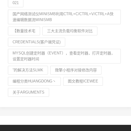
021
国产网络测试仪MINISMB利用CTRL+C/CTRL+V/CTRL+A快
速编辑数据流MINISMB
【数量技术宅
三大主流负载均衡软件对比
CREDENTIALS(客户端凭证)
MYSQL创建定时器（EVENT），查看定时器，打开定时器，
设置定时器时间
”的解决方法SLMK
微擎小程序对接修改内容
编程分类HUANGDONG丶
图文教程ICEWEE
关于ARGUMENTS