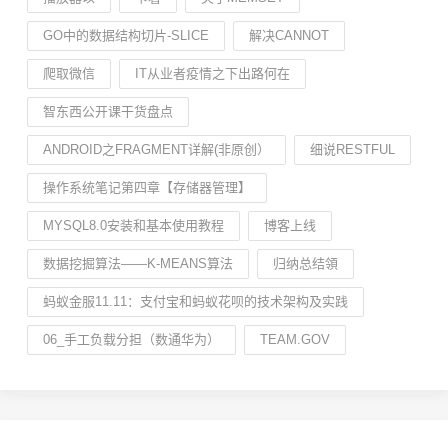
GO中的数据结构切片-SLICE
解决CANNOT
爬取微信
IT从业者疫情之下出路何在
智东西公开课干货盘点
ANDROID之FRAGMENT详解(非原创）
细说RESTFUL
操作系统笔记第四章【存储器管理】
MYSQL8.0安装和基本使用教程
博客上线
数据挖掘算法——K-MEANS算法
归纳总结領
蚂蚁金服11.11：支付宝和蚂蚁花呗的技术架构及实践
06_手工负载分担（数通华为）
TEAM.GOV