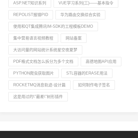
ASP.NET知识系列
VUE学习系列(三)——基本指令
REPOLIST报错PID
华为路由交换综合实验
使用和QT集成腾讯IM-SDK的工程模板DEMO
集中营易语言视频教程
网站备案
大访问量的网站统计系统星空夜夏梦
PDF格式文档怎么拆分为多个文档
高德地图API应用
PYTHON爬虫获取图片
STL容器的ERASE用法
ROCKETMQ消息轨迹-设计篇
如何制作电子签名
这是用过的\"最差\"树形插件