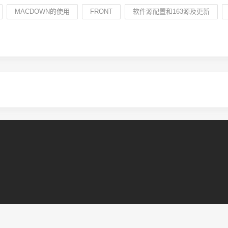
MACDOWN的使用
FRONT
软件源配置和163源及更新