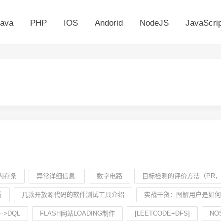
ava
PHP
IOS
Andorid
NodeJS
JavaScrip
内存条
异常详细信息:
数字电路
目标检测的评价方法（PR，I
析
几款开放源代码的软件测试工具介绍
实战干货：图解用户是如何
->DQL
FLASH网站LOADING制作
[LEETCODE+DFS]
NO