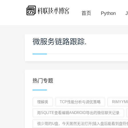
首页
Python
J
微服务链路跟踪.
热门专题
理解类
TCP性能分析与调优策略
RIMYYM
用SQLITE查看编辑ANDROID导出的微信聊天记录
很少用的U盘，今天居然无法打开(插入盘后能看到盘符