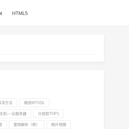
t
HTML5
解决方法
细说MYSQL
机----云服务器
分组取TOP1
用
案例解析（转）
图片地图