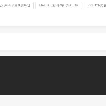
官》系列-消息队列基础
MATLAB练习程序（GABOR
PYTHON爬