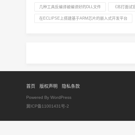
几种工具反编译被编译好的DLL文件
《吊打面试
在ECLIPSE上搭建基于ARM芯片的嵌入式开发平台
首页
版权声明
隐私条款
Powered By WordPress
冀ICP备11001431号-2