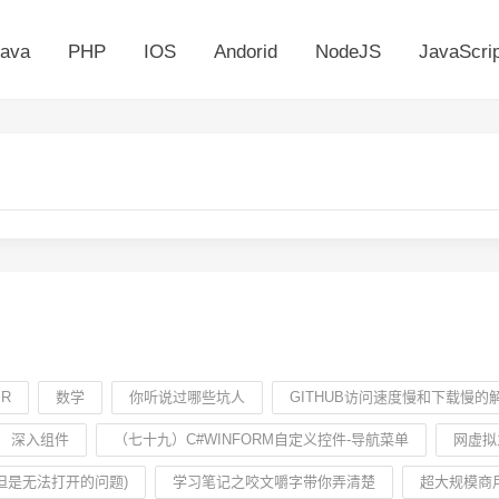
ava
PHP
IOS
Andorid
NodeJS
JavaScrip
IR
数学
你听说过哪些坑人
GITHUB访问速度慢和下载慢的
深入组件
（七十九）C#WINFORM自定义控件-导航菜单
网虚拟主
但是无法打开的问题)
学习笔记之咬文嚼字带你弄清楚
超大规模商