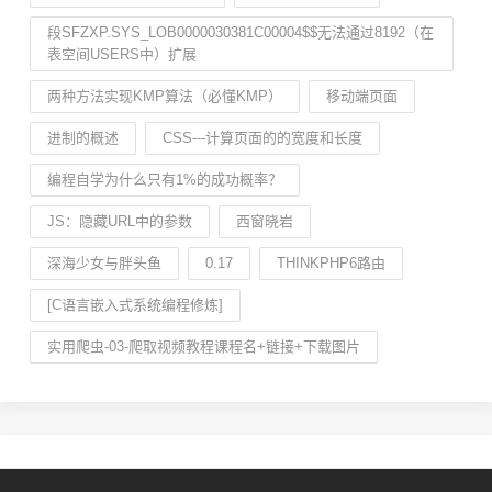
段SFZXP.SYS_LOB0000030381C00004$$无法通过8192（在
表空间USERS中）扩展
两种方法实现KMP算法（必懂KMP）
移动端页面
进制的概述
CSS---计算页面的的宽度和长度
编程自学为什么只有1%的成功概率？
JS：隐藏URL中的参数
西窗晓岩
深海少女与胖头鱼
0.17
THINKPHP6路由
[C语言嵌入式系统编程修炼]
实用爬虫-03-爬取视频教程课程名+链接+下载图片