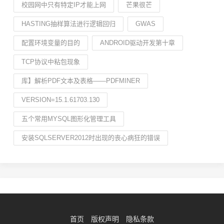
校园网中只有特定IP才能上网
芒果很芒
HASTING抽样算法进行逻辑回归
GWAS
配置环境变量的目的
ANDROID驱动开发第十章
TCP协议中粘包现象
库】解析PDF文本及表格——PDFMINER
VERSION=15.1.61703.130
五个常用MYSQL图形化管理工具
安装SQLSERVER2012时出现的丧心病狂的错误
首页
版权声明
隐私条款