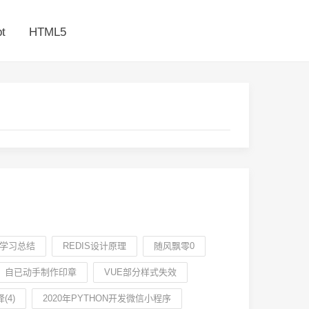
t
HTML5
周学习总结
REDIS设计原理
随风飘零0
自已动手制作印章
VUE部分样式失效
(4)
2020年PYTHON开发微信小程序