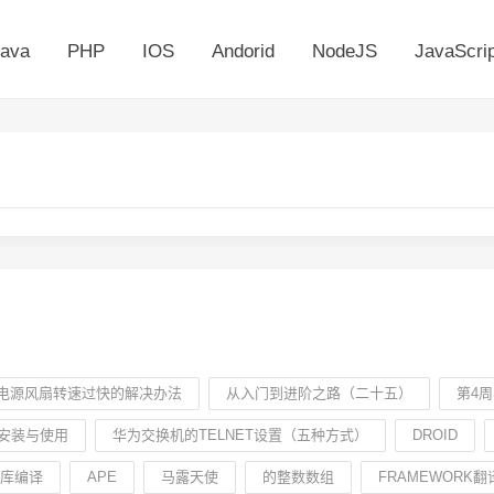
ava
PHP
IOS
Andorid
NodeJS
JavaScrip
电源风扇转速过快的解决办法
从入门到进阶之路（二十五）
第4
的安装与使用
华为交换机的TELNET设置（五种方式）
DROID
态库编译
APE
马露天使
的整数数组
FRAMEWORK翻译