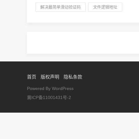
解决最简单滑动验证码
文件逻辑地址
首页
版权声明
隐私条款
Powered By WordPress
冀ICP备11001431号-2