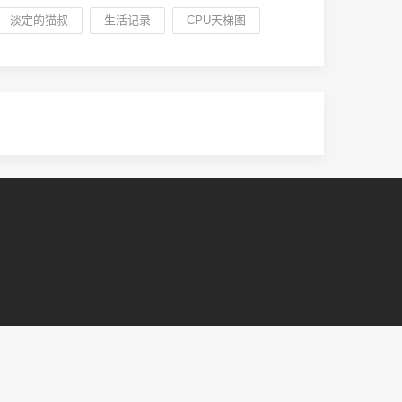
淡定的猫叔
生活记录
CPU天梯图