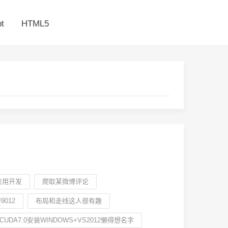
t
HTML5
应用开发
爬取某微博评论
9012
布局和走线这人很有趣
CUDA7.0安装WINDOWS+VS2012懒得想名字