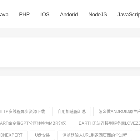
ava
PHP
IOS
Andorid
NodeJS
JavaScrip
D之HTTP多线程异步资源下载
自用加速器汇总
怎么做ANDROID原生
PART命令将GPT分区转换为MBR分区
EARTH无法连接到服务器LOVEZJ
DNEXPERT
U盘安装
浏览器输入URL到返回页面的全过程