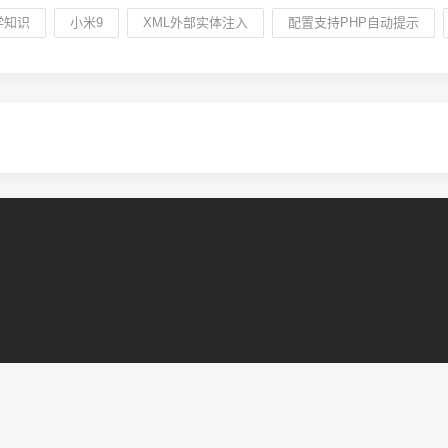
学知识
小米9
XML外部实体注入
配置支持PHP自动提示