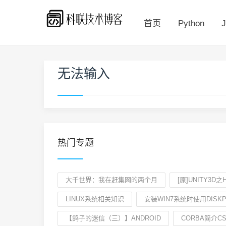
首页
Python
J
无法输入
热门专题
大千世界：我在赶集网的两个月
[原]UNITY3
LINUX系统相关知识
安装WIN7系统时使用DISK
【鸽子的迷信（三）】ANDROID
CORBA简介CS