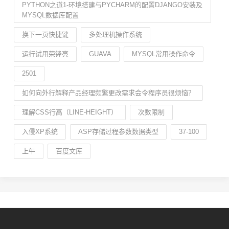
PYTHON之道1-环境搭建与PYCHARM的配置DJANGO安装及
MYSQL数据库配置
换下一页快捷键
多处理机操作系统
运行试用荣锋亮
GUAVA
MYSQL常用操作命令
2501
如何向外行解释产品经理频繁更改需求会令程序员很烦恼？
理解CSS行高（LINE-HEIGHT）
次数限制
入侵XP系统
ASP存储过程参数数据类型
37-100
上午
百度文库