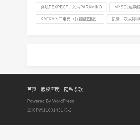
弃坑PEXPECT，入坑PARAMIKO
MYSQL启
KAFKA入门宝典（详细截图版）
记录一次故障排
首页
版权声明
隐私条款
Powered By WordPress
冀ICP备11001431号-2