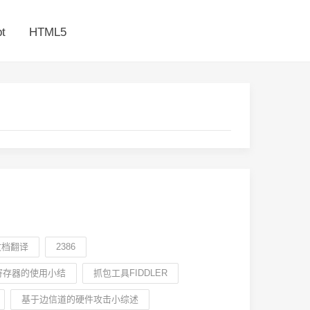
t
HTML5
文档翻译
2386
寄存器的使用小结
抓包工具FIDDLER
基于边信道的硬件攻击小综述