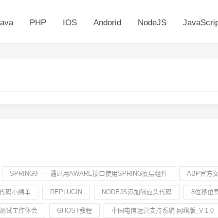
ava
PHP
IOS
Andorid
NodeJS
JavaScrip
SPRING9——通过用AWARE接口使用SPRING底层组件
ABP官方
代码小绵羊
REPLUGIN
NODEJS添加响应头代码
8位移位
测试工作体会
GHOST教程
中国电信运营支持系统-网络版_V-1.0