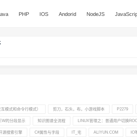
ava
PHP
IOS
Andorid
NodeJS
JavaScrip
膏
N交互模式和命令行模式）
剪刀，石头，布，小游戏脚本
P2279
VIEW的分段显示
知识图谱全流程
LINUX管理之：普通用户切换RO
开源搜索引擎
C#属性与字段
IT_宅
ALIYUN.COM
I