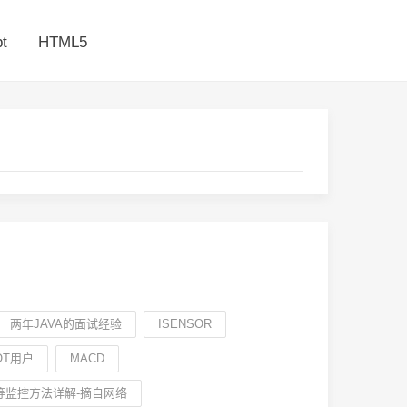
t
HTML5
两年JAVA的面试经验
ISENSOR
OT用户
MACD
O等监控方法详解-摘自网络