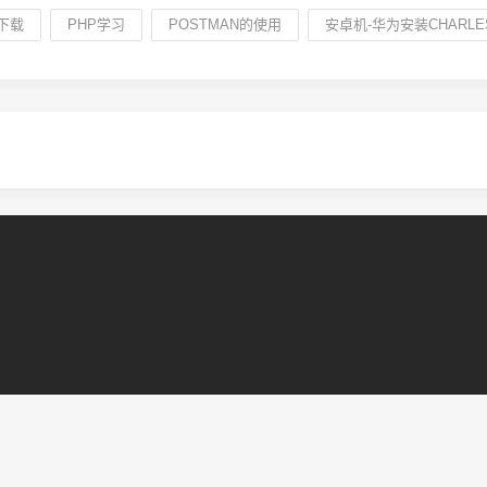
下载
PHP学习
POSTMAN的使用
安卓机-华为安装CHARL