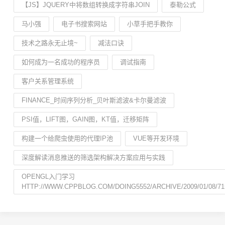
【JS】JQUERY中将数组转换成字符串JOIN
泰勒公式
马小强
电子书搜索网站
小草手把手教你
技术之路永无止境~
减法口诀
如何成为一名成功的程序员
调试指南
客户关系管理系统
FINANCE_时间序列分析_贝叶斯滤波&卡尔曼滤波
PSI值，LIFT图，GAIN图，KT值，迁移矩阵
构建一个给爬虫使用的代理IP池
VUE等开发环境
深度解读消息推送的筛选架构解决方案应用与实践
OPENGL入门学习
HTTP://WWW.CPPBLOG.COM/DOING5552/ARCHIVE/2009/01/08/71