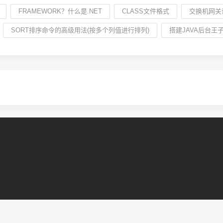
FRAMEWORK？什么是.NET
CLASS文件格式
交换机网关
SORT排序命令的高级用法(按多个列值进行排列)
搭建JAVA后台王