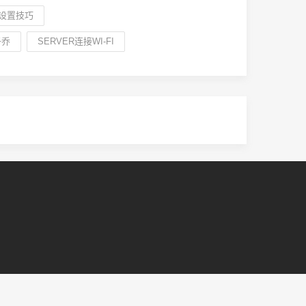
设置技巧
子乔
SERVER连接WI-FI