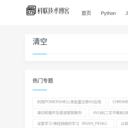
首页
Python
J
清空
热门专题
利用POWERSHELL来批量迁移IIS应用
CHRO
递归和循环及斐波那契数列
AVL树(二叉平衡树)
深度学习-神经网络的学习（RUSH_PENG）
从