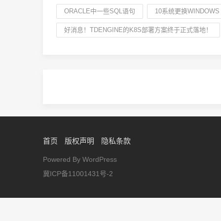
ORACLE中一些SQL语句
10系统更换WINDOWS
好消息！TDENGINE的K8S部署方案终于正式落地！
首页
版权声明
隐私条款
Powered By WordPress
冀ICP备11001431号-2