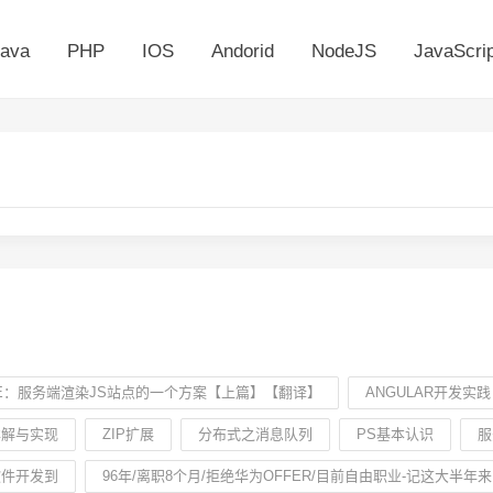
ava
PHP
IOS
Andorid
NodeJS
JavaScrip
ME：服务端渲染JS站点的一个方案【上篇】【翻译】
ANGULAR开发实
详解与实现
ZIP扩展
分布式之消息队列
PS基本认识
服
软件开发到
96年/离职8个月/拒绝华为OFFER/目前自由职业-记这大半年