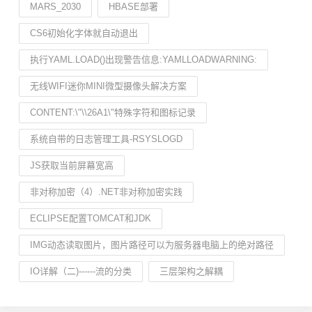
MARS_2030
HBASE部署
CS6初始化字体就自动退出
执行YAML.LOAD()出现警告信息:YAMLLOADWARNING:
无线WIFI迷你MINI微型摄像头解决方案
CONTENT:\"\\26A1\"特殊字符和图标记录
系统自带的日志管理工具-RSYSLOGD
JS获取当前屏幕宽高
非对称加密（4）.NET非对称加密实践
ECLIPSE配置TOMCAT和JDK
IMG动态读取图片，图片路径可以为服务器电脑上的绝对路径
IO详解（二)------流的分类
三层架构之解耦