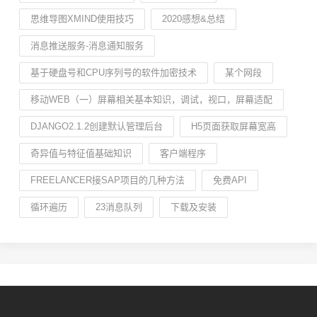
思维导图XMIND使用技巧
2020感想&总结
消息推送服务-消息通知服务
基于硬盘号和CPU序列号的软件加密技术
某个网段
移动WEB（一）屏幕相关基本知识，调试，视口，屏幕适配
DJANGO2.1.2创建默认管理后台
H5页面获取屏幕宽高
奇异值与特征值基础知识
客户端程序
FREELANCER接SAP项目的几种方法
免费API
循环遍历
23消息队列
下载及安装