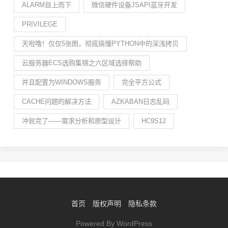
ALARM自上而下
微信硬件设备JSAPI蓝牙开发
PRIVILEGE
天啦噜！仅仅5张图，彻底搞懂PYTHON中的深浅拷贝
云服务器ECS选购集锦之六区域选择帮助
并且配置为WINDOWS服务
完全平方公式
CACHE问题的解决方法
AZKABAN日志乱码
冲就完了——需求分析和原型设计
HC9S12
首页
版权声明
隐私条款
Powered By WordPress