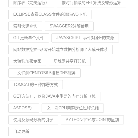
顺序表（完美运行）
按时间抽取的FFT算法及蝶形运算
ECLIPSE查看CLASS文件的源码WO卜配
索引快速查询
SWAGGER2注解使用
GIT更新单个文件
JAVASCRIPT--事件对象E的来源
网站数据挖掘--从零开始建立数据分析师个人成长体系
大狼狗加密专家
局域网共享打印机
一文详解CENTOS6.5搭建DNS服务
TOMCAT的三种部署方式
GET方法），以及JAVA中重要的内存分析（栈
ASPOSE）
之一次CPU问题定位过程总结
使用及源码分析的引子
PYTHON中“+”与“JOIN”的区别
自动更新