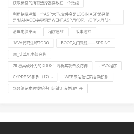
获取标签的所有选择器存放在一个数组
利用挖掘鸡和一个ASP木马.文件名是LOGIN.ASP路径组
是/MANAGE/关键词是WENT.ASP用\'OR\'=\'OR\'来登陆4
清理电脑桌面
程序思维
版本选择
JAVA代码注释TODO
BOOT入门教程——SPRING
00_计算机书籍名称
29.极具破坏力的DDOS：浅析其攻击及防御
JAVA程序
CYPRESS系列（17）-
WEB网站验证码自动识别
华硕笔记本触摸板使用热键无法关闭打开