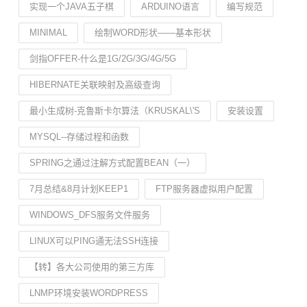
实现一个JAVA五子棋
ARDUINO语言
编写规范
MINIMAL
绘制WORD形状——基本形状
剑指OFFER-什么是1G/2G/3G/4G/5G
HIBERNATE关联映射及高级查询
最小生成树-克鲁斯卡尔算法（KRUSKAL\'S
安装设置
MYSQL--存储过程和函数
SPRING之通过注解方式配置BEAN（一）
7月总结&8月计划KEEP1
FTP服务器虚拟用户配置
WINDOWS_DFS服务文件服务
LINUX可以PING通无法SSH连接
【转】各大公司使用的第三方库
LNMP环境安装WORDPRESS