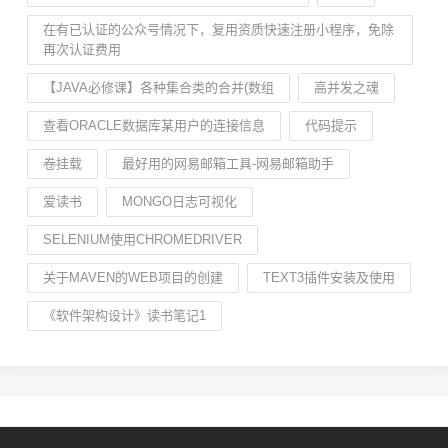
在有已认证的公众号情况下，复用资质快速注册小程序，免除
再次认证费用
【JAVA必修课】各种集合类的合并(数组
高并发之魂
查看ORACLE数据库某用户的连接信息
代码提示
卷挂载
最好用的网易邮箱工具-网易邮箱助手
爱读书
MONGO日志可视化
SELENIUM使用CHROMEDRIVER
关于MAVEN的WEB项目的创建
TEXT3插件安装及使用
《软件架构设计》读书笔记1