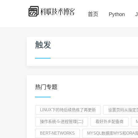
首页
Python
J
触发
热门专题
LINUX下的待后续熟练了再更新
设置页码从指定
操作系统-5-进程管理(二)
看好外乡配备商
BERT-NETWORKS
MYSQL数据库MYS和OR