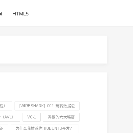
t
HTML5
教程）
[WIRESHARK]_002_玩转数据包
（AVL）
VC-1
香槟的六大秘密
知识
为什么我推荐你用UBUNTU开发？