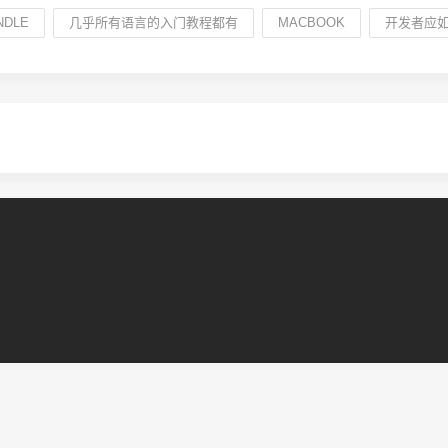
NDLE
几乎所有语言的入门教程都有
MACBOOK
开发者应如