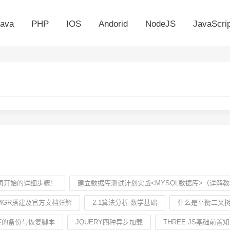
ava
PHP
IOS
Andorid
NodeJS
JavaScrip
页开始的详细步骤！
建立数据库测试计划实战<MYSQL数据库>（详解
MGR搭建及官方文档详解
2.1算法分析-数学基础
什么是平衡二叉树
A库的备份与恢复脚本
JQUERY四种异步加载
THREE.JS基础前置