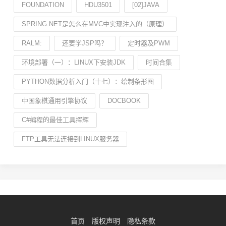
FOUNDATION
HDU3501
[02]JAVA
SPRING.NET是怎么在MVC中实现注入的（原理）
RALM:
还要学JSP吗？
定时器及PWM
环境部署（一）：LINUX下安装JDK
时间合集
PYTHON数据分析入门（十七）：绘制条形图
中国象棋通用引擎协议
DOCBOOK
C#编程的最佳工具挥辉
FTP工具无法连接到LINUX服务器
首页
版权声明
隐私条款