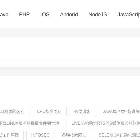
ava
PHP
IOS
Andorid
NodeJS
JavaScrip
EB测试的区别
CPU指令周期
张戈博客
JAVA集合类--超详
务下载LINUX服务器批量文件到本地
LIVENVR稳定RTSP流媒体服务器
内部工作原理
INFOSEC
各种技术网址
SELENIUM自动化测