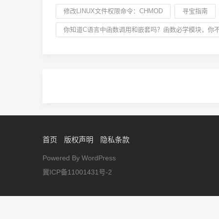
修改LINUX文件权限命令：CHMOD
寻宝指南
你知道C语言中函数调用和嵌套吗？函数必学模块，你
首页
版权声明
隐私条款
Powered By WordPress
冀ICP备11001431号-2