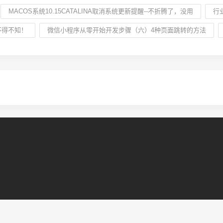
MACOS系统10.15CATALINA取消系统更新提醒--不折腾了，没用
行
不得不知！
微信小程序从零开始开发步骤（六）4种页面跳转的方法