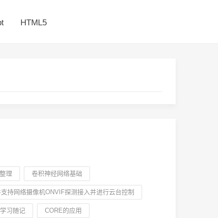
t
HTML5
细整理
卷积神经网络基础
软件支持网络摄像机ONVIF探测接入并进行云台控制
试学习随记
CORE的应用