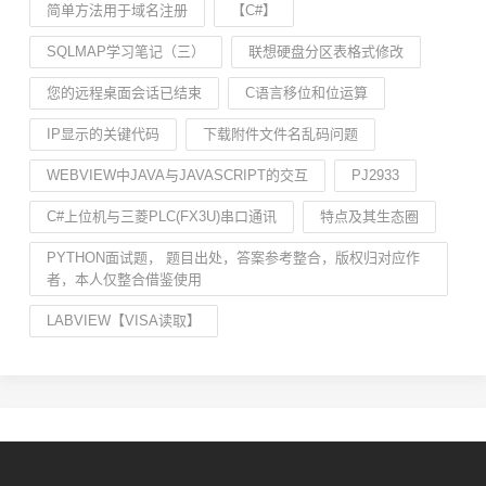
简单方法用于域名注册
【C#】
SQLMAP学习笔记（三）
联想硬盘分区表格式修改
您的远程桌面会话已结束
C语言移位和位运算
IP显示的关键代码
下载附件文件名乱码问题
WEBVIEW中JAVA与JAVASCRIPT的交互
PJ2933
C#上位机与三菱PLC(FX3U)串口通讯
特点及其生态圈
PYTHON面试题， 题目出处，答案参考整合，版权归对应作
者，本人仅整合借鉴使用
LABVIEW【VISA读取】