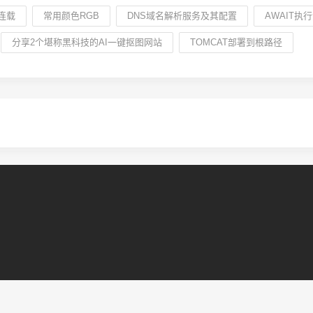
连载
常用颜色RGB
DNS域名解析服务及其配置
AWAIT
分享2个堪称黑科技的AI一键抠图网站
TOMCAT部署到根路径