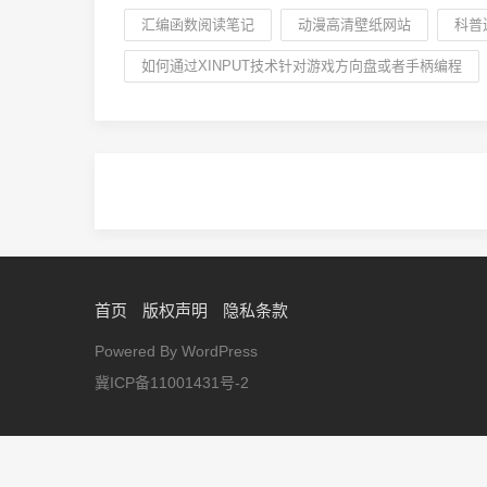
汇编函数阅读笔记
动漫高清壁纸网站
科普
如何通过XINPUT技术针对游戏方向盘或者手柄编程
首页
版权声明
隐私条款
Powered By WordPress
冀ICP备11001431号-2