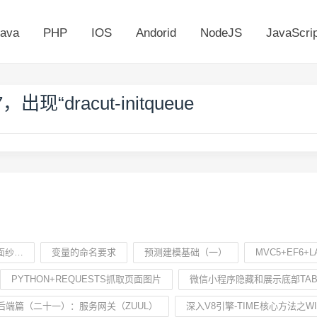
ava
PHP
IOS
Andorid
NodeJS
JavaScrip
现“dracut-initqueue
面纱…
变量的命名要求
预测建模基础（一）
MVC5+EF6
PYTHON+REQUESTS抓取页面图片
微信小程序隐藏和展示底部TAB
后端篇（二十一）：服务网关（ZUUL）
深入V8引擎-TIME核心方法之WIN