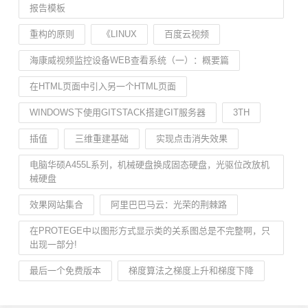
报告模板
重构的原则
《LINUX
百度云视频
海康威视频监控设备WEB查看系统（一）：概要篇
在HTML页面中引入另一个HTML页面
WINDOWS下使用GITSTACK搭建GIT服务器
3TH
插值
三维重建基础
实现点击消失效果
电脑华硕A455L系列，机械硬盘换成固态硬盘，光驱位改放机
械硬盘
效果网站集合
阿里巴巴马云：光荣的荆棘路
在PROTEGE中以图形方式显示类的关系图总是不完整啊，只
出现一部分!
最后一个免费版本
梯度算法之梯度上升和梯度下降