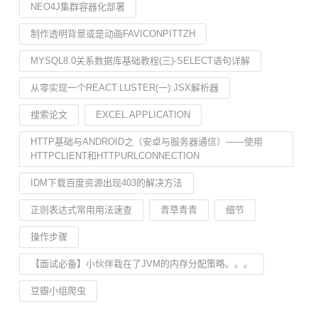
NEO4J集群容器化部署
制作透明背景或是动画FAVICONPITTZH
MYSQL8.0关系数据库基础教程(三)-SELECT语句详解
从零实现一个REACT:LUSTER(一):JSX解析器
搜索论文
EXCEL.APPLICATION
HTTP基础与ANDROID之（安卓与服务器通信）——使用
HTTPCLIENT和HTTPURLCONNECTION
IDM下载百度资源出现403的解决方法
正则表达式常用用法速查
青草青青
细节
操作步骤
【面试必备】小伙伴栽在了JVM的内存分配策略。。。
豆瓣小组爬虫