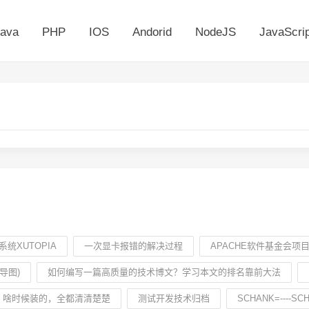
ava
PHP
IOS
Andorid
NodeJS
JavaScrip
统XUTOPIA
一次显卡报错的解决过程
APACHE软件基金会项
导图)
如何编写一篇高质量的技术博文？学习本文的排名靠前大法
件，啥时候装的，全都清清楚楚
测试开发技术归档
SCHANK=---