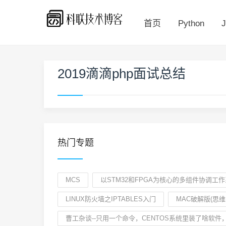
首页
Python
J
2019滴滴php面试总结
热门专题
MCS
以STM32和FPGA为核心的多组件协调工作系
LINUX防火墙之IPTABLES入门
MAC破解版(思维
曹工杂谈--只用一个命令，CENTOS系统里装了啥软