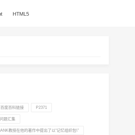
t
HTML5
目百度百科链接
P2371
问题汇集
-SCHANK教授在他的著作中提出了以“记忆组织包\"