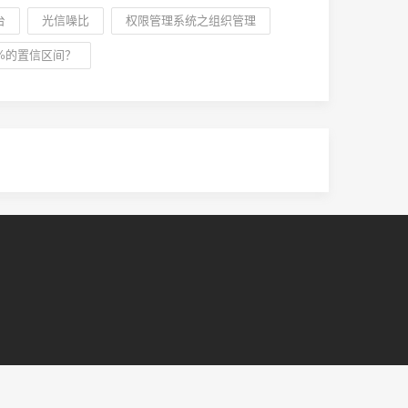
台
光信噪比
权限管理系统之组织管理
5%的置信区间？