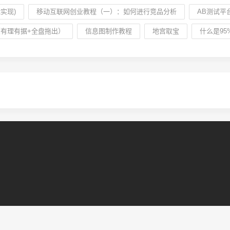
实现)
移动互联网创业教程（一）：如何进行竞品分析
AB测试平
（有理有据+全盘拖出）
信息图制作教程
地宫取宝
什么是9