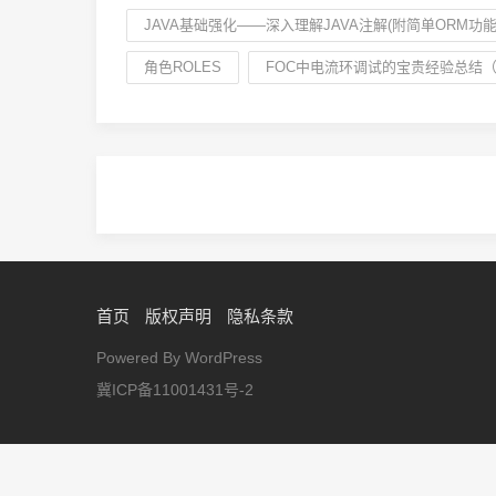
JAVA基础强化——深入理解JAVA注解(附简单ORM功能
角色ROLES
FOC中电流环调试的宝贵经验总结
首页
版权声明
隐私条款
Powered By WordPress
冀ICP备11001431号-2