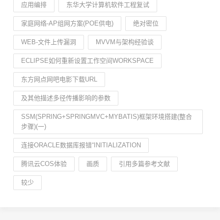
应用编排
东华大学计算机软件工程复试
家庭网络-AP组网方案(POE供电)
绝对密位
WEB-文件上传漏洞
MVVM与架构经验谈
ECLIPSE如何重新设置工作空间WORKSPACE
东方网点网吧电影下载URL
及其他描述多径传播影响的参数
SSM(SPRING+SPRINGMVC+MYBATIS)框架环境搭建(整合
步骤)(一)
连接ORACLE数据库报错“INITIALIZATION
腾讯云COS体验
画质
引用多篇参考文献
较少