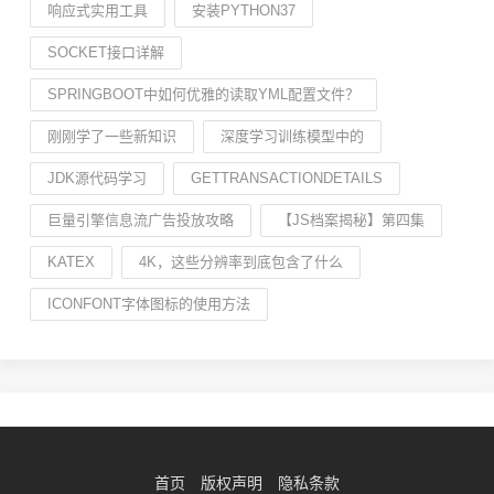
响应式实用工具
安装PYTHON37
SOCKET接口详解
SPRINGBOOT中如何优雅的读取YML配置文件？
刚刚学了一些新知识
深度学习训练模型中的
JDK源代码学习
GETTRANSACTIONDETAILS
巨量引擎信息流广告投放攻略
【JS档案揭秘】第四集
KATEX
4K，这些分辨率到底包含了什么
ICONFONT字体图标的使用方法
首页
版权声明
隐私条款