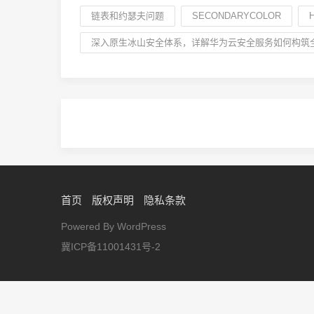
链表和约瑟夫问题
SECONDARYCOLOR
深入原生冰山安全体系，详解华为云安全服务如何构筑
首页
版权声明
隐私条款
Powered By WordPress
冀ICP备11001431号-2