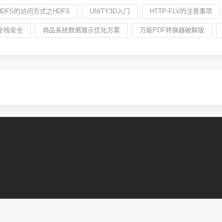
HDFS的访问方式之HDFS
UNITY3D入门
HTTP-FLV的注意事项
全栈安全
商品系统数据展示优化方案
万能PDF转换器破解版