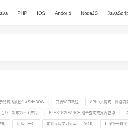
ava
PHP
IOS
Andorid
NodeJS
JavaScrip
示隐藏播放控件&SHADOW
开启WIFI教程
API中文说明，禅道项目
之17---发布第一个应用
ELASTICSEARCH:组合查询或复合查询
使用
初探（一）
前端每周学习分享——第1期
目录符号链接