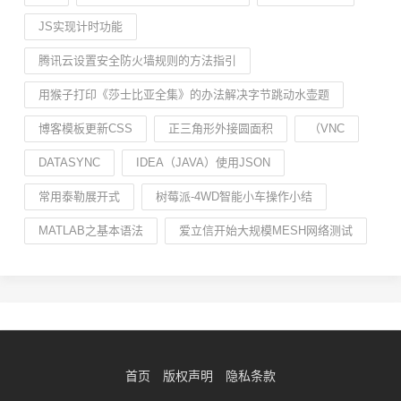
JS实现计时功能
腾讯云设置安全防火墙规则的方法指引
用猴子打印《莎士比亚全集》的办法解决字节跳动水壶题
博客模板更新CSS
正三角形外接圆面积
（VNC
DATASYNC
IDEA（JAVA）使用JSON
常用泰勒展开式
树莓派-4WD智能小车操作小结
MATLAB之基本语法
爱立信开始大规模MESH网络测试
首页
版权声明
隐私条款