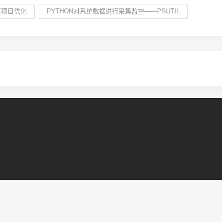
E项目优化
PYTHON对系统数据进行采集监控——PSUTIL