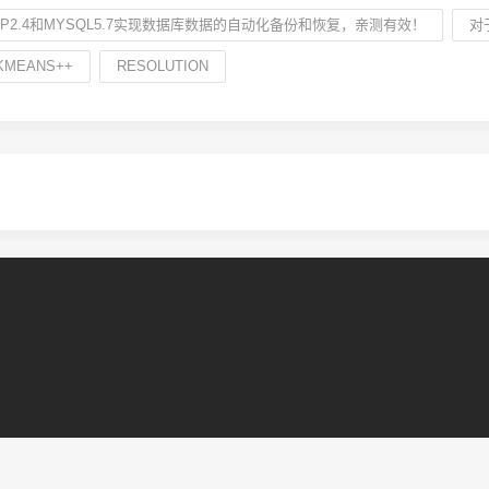
KUP2.4和MYSQL5.7实现数据库数据的自动化备份和恢复，亲测有效！
对
MEANS++
RESOLUTION