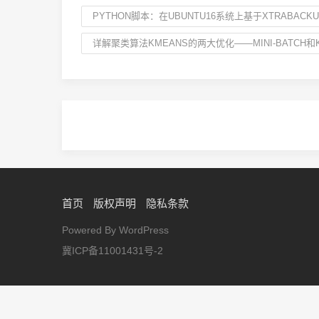
PYTHON脚本：在UBUNTU16系统上基于XTRABAC
详解聚类算法KMEANS的两大优化——MINI-BATCH和K
首页
版权声明
隐私条款
Powered By WordPress
冀ICP备11001431号-2