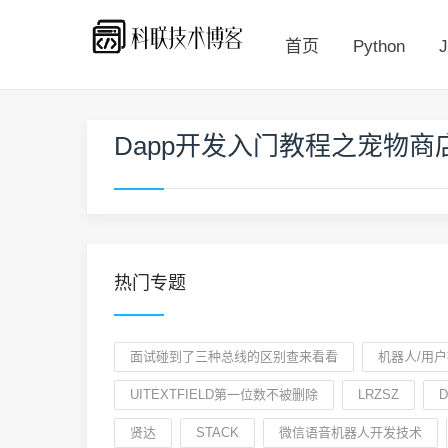
首页
Python
J
Dapp开发入门教程之宠物商
热门专题
面试碰到了三种总线的区别查来看看
机器人/用
UITEXTFIELD第一位数不被删除
LRZSZ
D
贤达
STACK
微信语音机器人开发技术