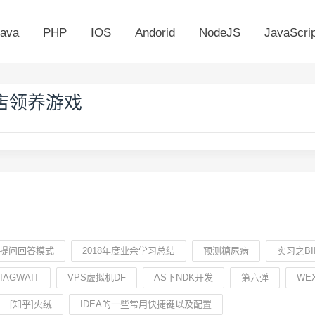
ava
PHP
IOS
Andorid
NodeJS
JavaScrip
店领养游戏
户提问回答模式
2018年度业余学习总结
预测糖尿病
实习之BII
IAGWAIT
VPS虚拟机DF
AS下NDK开发
第六弹
WE
[知乎]火绒
IDEA的一些常用快捷键以及配置