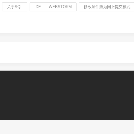
关于SQL
IDE——WEBSTORM
修改证件照为网上提交模式