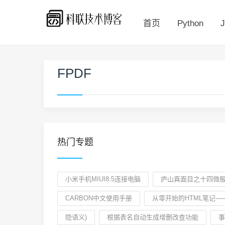
首页
Python
J
FPDF
热门专题
小米手机MIUI8.5连接电脑
庐山真面目之十四微服
CARBON中文使用手册
从零开始的HTML笔记—
隐语义)
根据表名自动生成增删改查功能
事