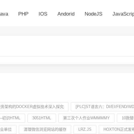
ava
PHP
IOS
Andorid
NodeJS
JavaScrip
务架构的DOCKER虚拟技术深入探究
[PLC]ST语言六：DI/EI/FEND/WD
—初识HTML
3051HTML
第三次个人作业WMMMMY
10款替
业单位
清理微信浏览网站的缓存
LRZ.JS
HOXTON正式发布