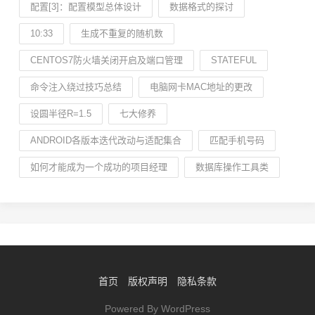
配置[3]：配置模型总体设计
数据格式的探讨
10:33
生成不重复的随机数
CENTOS7防火墙关闭开启及端口管理
STATEFUL
命令注入绕过技巧总结
电脑网卡MAC地址的更改
设圆半径R=1.5
七大修养
ANDROID各版本迭代改动与适配集合
匹配手机号码
如何才能成为一个成功的项目经理
数据库操作工具类
首页
版权声明
隐私条款
Powered By WordPress