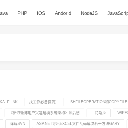
ava
PHP
IOS
Andorid
NodeJS
JavaScrip
KA+FLINK
找工作必备良药）
SHFILEOPERATION和COPYFI
《新浪微博用户兴趣建模系统架构》读后感
：特斯拉
WIR
详解SVN
ASP.NET导出EXCEL文件乱码解决若干方法GARY