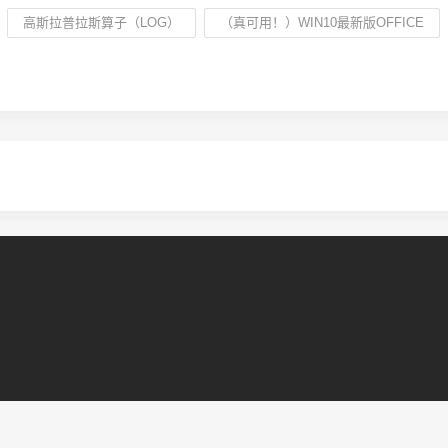
高斯拉普拉斯算子（LOG）
（真可用！）WIN10最新版OFFICE