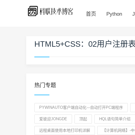
首页
Python
J
HTML5+CSS：02用户注册
热门专题
PYWINAUTO客户端自动化---自动打开PC端程序
爱彼迎JONGDE
顶起
HQL语句简单介绍
远程桌面使用本地打印机详解
【计算机网络】-中