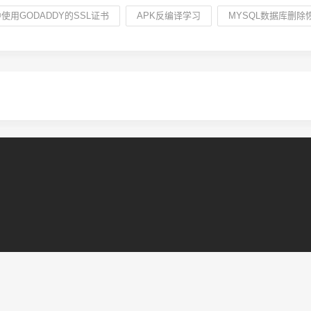
中使用GODADDY的SSL证书
APK反编译学习
MYSQL数据库删除