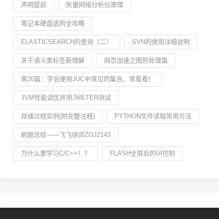
声明提前
矢量网络分析仪原理
笔记本硬盘选购全攻略
ELASTICSEARCH的查询（二）
SVN的使用详细说明
关于语义类标签新理解
网页加速之图形处理篇
第26篇：学会使用JUC中常见的集合，常看看！
JVM性能调优并用JMETER测试
存储过程实例(附完整注释)
PYTHON文件读取常用方法
刷题总结——飞飞侠(BZOJ2143
为什么要学习C/C++！？
FLASH全屏后的UI控制