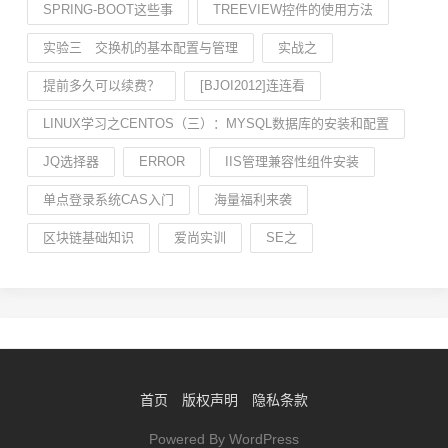
SPRING-BOOT这些事
TREEVIEW控件的使用方法
实验三 交换机的基本配置与管理
实战之
提前多久可以续费？
[BJOI2012]连连看
LINUX学习之CENTOS（三）：MYSQL数据库的安装和配置
JQ选择器
ERROR
IIS管理兼容性组件安装
单点登录系统CAS入门
海量福利来袭
区块链基础知识
爱尚实训
SE之
首页
版权声明
隐私条款
Powered By WordPress