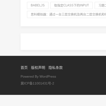
BABELJS
取指定CLASS下的INPUT
习题
思科模拟器：通过一台三层交换机及两台二层交换机和6
首页
版权声明
隐私条款
Powered By WordPress
冀ICP备11001431号-2