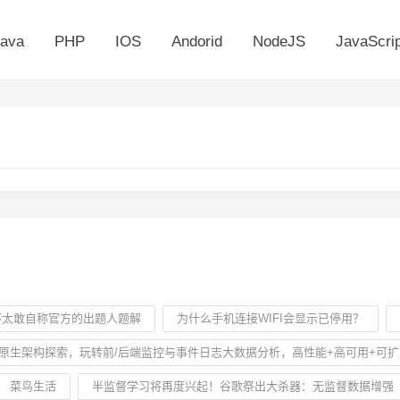
ava
PHP
IOS
Andorid
NodeJS
JavaScrip
】
】不太敢自称官方的出题人题解
为什么手机连接WIFI会显示已停用？
原生架构探索，玩转前/后端监控与事件日志大数据分析，高性能+高可用+可扩
菜鸟生活
半监督学习将再度兴起！谷歌祭出大杀器：无监督数据增强