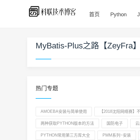
首页
Python
J
MyBatis-Plus之路【ZeyFra
热门专题
AMOEBA安装与简单使用
【2018沈阳网络赛
两种获取PYTHON版本的方法
国防电子
云
PYTHON常用第三方库大全
PMM系列~安装