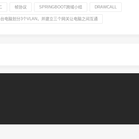
二
帧协议
SPRINGBOOT跨域小结
DRAWCALL
台电脑划分3个VLAN，并建立三个网关让电脑之间互通