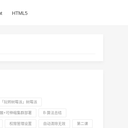
t
HTML5
「玩转树莓派」树莓派
展+可伸缩集群部署
B-算法总结
权限管理设置
自动清除无效
第二课